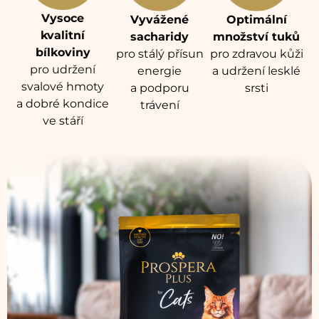
Vysoce
Vyvážené
Optimální
kvalitní
sacharidy
množství tuků
bílkoviny
pro stálý přísun
pro zdravou kůži
pro udržení
energie
a udržení lesklé
svalové hmoty
a podporu
srsti
a dobré kondice
trávení
ve stáří