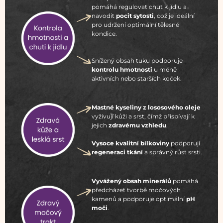
pomáhá regulovat chuť k jídlu a
navodit
pocit sytosti
, což je ideální
pro udržení optimální tělesné
kondice.
Snížený obsah tuku podporuje
kontrolu hmotnosti
u méně
aktivních nebo starších koček.
Mastné kyseliny z lososového oleje
vyživují kůži a srst, čímž přispívají k
jejich
zdravému vzhledu
.
Vysoce kvalitní bílkoviny
podporují
regeneraci tkání
a správný růst srsti.
Vyvážený obsah minerálů
pomáhá
předcházet tvorbě močových
kamenů a podporuje optimální
pH
moči
.