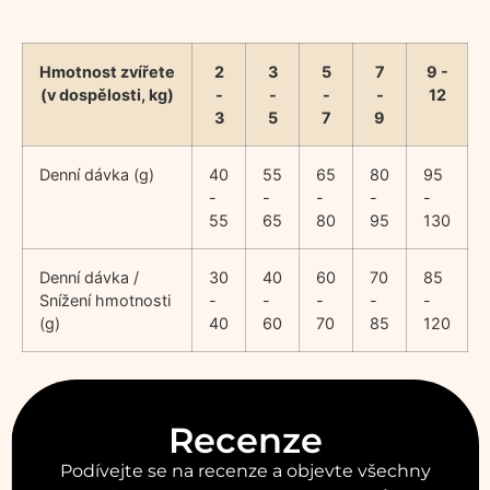
Hmotnost zvířete
2
3
5
7
9 -
(v dospělosti, kg)
-
-
-
-
12
3
5
7
9
Denní dávka (g)
40
55
65
80
95
-
-
-
-
-
55
65
80
95
130
Denní dávka /
30
40
60
70
85
Snížení hmotnosti
-
-
-
-
-
(g)
40
60
70
85
120
Recenze
Podívejte se na recenze a objevte všechny