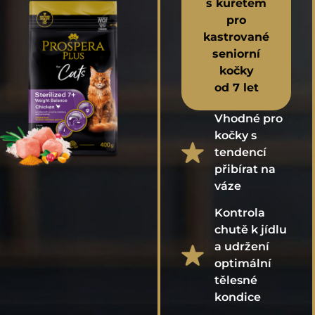
s kuřetem
pro
kastrované
seniorní
kočky
od 7 let
Vhodné pro
kočky s
tendencí
přibírat na
váze
Kontrola
chutě k jídlu
a udržení
optimální
tělesné
kondice