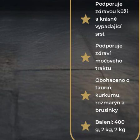
Podporuje
zdravou kůži
a krásně
vypadající
srst
Podporuje
zdraví
močového
traktu
Obohaceno o
taurin,
kurkumu,
rozmarýn a
brusinky
Balení: 400
g, 2 kg, 7 kg