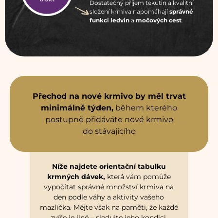
Dostatečný příjem tekutin a kvalitní
složení krmiva napomáhají
správné
funkci ledvin
a
močových cest
.
Přechod na nové krmivo by měl trvat
minimálně týden,
během kterého
postupně přidáváte nové krmivo
do stávajícího
Níže najdete orientační tabulku
krmných dávek,
která vám pomůže
vypočítat správné množství krmiva na
den podle váhy a aktivity vašeho
mazlíčka. Mějte však na paměti, že každé
zvíře je jiné – sledujte jeho kondici,